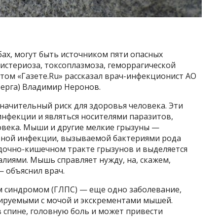
ах, могут быть источником пяти опасных
листериоза, токсоплазмоза, геморрагической
том «Газете.Ru» рассказал врач-инфекционист АО
ерга) Владимир Неронов.
начительный риск для здоровья человека. Эти
нфекции и являться носителями паразитов,
овека. Мыши и другие мелкие грызуны —
ьной инфекции, вызываемой бактериями рода
лудочно-кишечном тракте грызунов и выделяется
лиями. Мышь справляет нужду, на, скажем,
 — объяснил врач.
м синдромом (ГЛПС) — еще одно заболевание,
гируемыми с мочой и экскрементами мышей.
 спине, головную боль и может привести