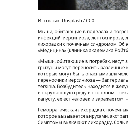
Источник: Unsplash / CC0
Мыши, обитающие в подвалах и погреб
инфекций: иерсиниоза, лептоспироза, 
лихорадки с почечным синдромом. Об э
«Медицина» (клиника академика Ройтб
«Мыши, обитающие в погребах, несут з
грызуны могут переносить различные и
которые могут быть опасными для чел
переносчики иерсиниоза — бактериал
Yersinia. Возбудитель находится в же
в окружающую среду в основном с фека
капусту, ее ест человек и заражается»,
Геморрагическая лихорадка с почечны
которое вызывается вирусами, экстра
Симптомы включают лихорадку, боль в