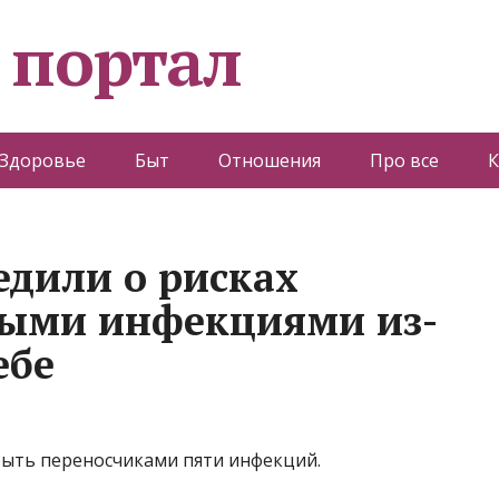
 портал
Здоровье
Быт
Отношения
Про все
К
едили о рисках
ными инфекциями из-
ебе
быть переносчиками пяти инфекций.