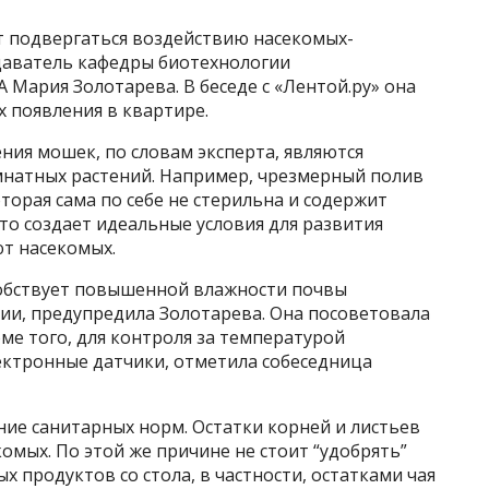
т подвергаться воздействию насекомых-
даватель кафедры биотехнологии
ария Золотарева. В беседе с «Лентой.ру» она
х появления в квартире.
ия мошек, по словам эксперта, являются
натных растений. Например, чрезмерный полив
орая сама по себе не стерильна и содержит
о создает идеальные условия для развития
ют насекомых.
собствует повышенной влажности почвы
и, предупредила Золотарева. Она посоветовала
ме того, для контроля за температурой
ктронные датчики, отметила собеседница
ие санитарных норм. Остатки корней и листьев
омых. По этой же причине не стоит “удобрять”
 продуктов со стола, в частности, остатками чая