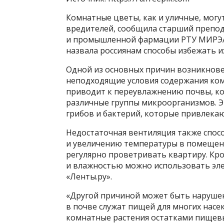
Комнатные цветы, как и уличные, могу
вредителей, сообщила старший препо
и промышленной фармации РТУ МИРЭА М
назвала россиянам способы избежать и
Одной из основных причин возникновен
неподходящие условия содержания ком
приводит к переувлажнению почвы, кот
различные группы микроорганизмов. Эт
грибов и бактерий, которые привлека
Недостаточная вентиляция также спо
и увеличению температуры в помещени
регулярно проветривать квартиру. Кро
и влажностью можно использовать эле
«Ленты.ру».
«Другой причиной может быть нарушен
в почве служат пищей для многих насек
комнатные растения остатками пищевых