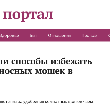
 портал
Здоровье
Быт
Отношения
Про все
К
ли способы избежать
оносных мошек в
яются из-за удобрения комнатных цветов чаем.