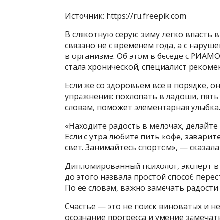
Источник: https://ru.freepik.com
В слякотную серую зиму легко впасть 
связано не с временем года, а с нару
в организме. Об этом в беседе с РИАМ
стала хронической, специалист рекоме
Если же со здоровьем все в порядке, 
упражнения: похлопать в ладоши, пять 
словам, поможет элементарная улыбка.
«Находите радость в мелочах, делайте
Если с утра любите пить кофе, заварит
свет. Занимайтесь спортом», — сказала
Дипломированный психолог, эксперт в
до этого назвала простой способ пере
По ее словам, важно замечать радости
Счастье — это не поиск виноватых и н
осознание прогресса и умение замечат