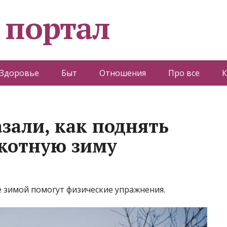
 портал
Здоровье
Быт
Отношения
Про все
К
зали, как поднять
якотную зиму
е зимой помогут физические упражнения.