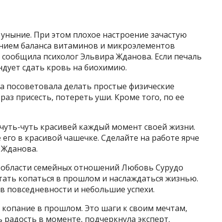
в уныние. При этом плохое настроение зачастую
шением баланса витаминов и микроэлементов
О сообщила психолог Эльвира Жданова. Если печаль
ндует сдать кровь на биохимию.
она посоветовала делать простые физические
раз присесть, потереть уши. Кроме того, по ее
 чуть-чуть красивей каждый момент своей жизни.
е его в красивой чашечке. Сделайте на работе ярче
 Жданова.
 области семейных отношений Любовь Сурудо
стать копаться в прошлом и наслаждаться жизнью.
 в повседневности и небольшие успехи.
е копание в прошлом. Это шаги к своим мечтам,
ь радость в моменте, подчеркнула эксперт.