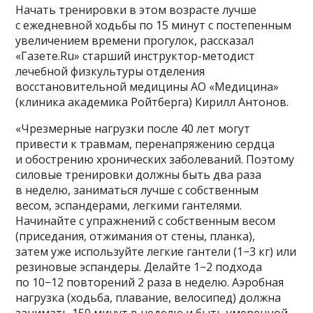
Начать тренировки в этом возрасте лучше
с ежедневной ходьбы по 15 минут с постепенным
увеличением времени прогулок, рассказал
«Газете.Ru» старший инструктор-методист
лечебной физкультуры отделения
восстановительной медицины АО «Медицина»
(клиника академика Ройтберга) Кирилл Антонов.
«Чрезмерные нагрузки после 40 лет могут
привести к травмам, перенапряжению сердца
и обострению хронических заболеваний. Поэтому
силовые тренировки должны быть два раза
в неделю, заниматься лучше с собственным
весом, эспандерами, легкими гантелями.
Начинайте с упражнений с собственным весом
(приседания, отжимания от стены, планка),
затем уже используйте легкие гантели (1−3 кг) или
резиновые эспандеры. Делайте 1−2 подхода
по 10−12 повторений 2 раза в неделю. Аэробная
нагрузка (ходьба, плавание, велосипед) должна
занимать 150 минут в неделю и быть умеренной