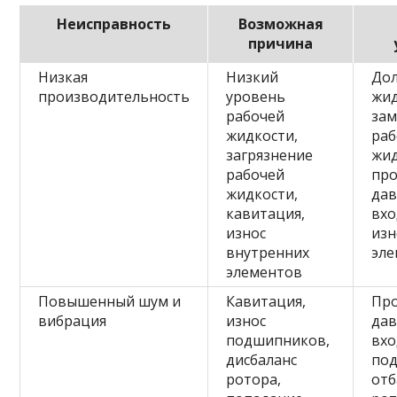
Неисправность
Возможная
причина
Низкая
Низкий
Дол
производительность
уровень
жид
рабочей
за
жидкости,
ра
загрязнение
жид
рабочей
пр
жидкости,
дав
кавитация,
вхо
износ
из
внутренних
эл
элементов
Повышенный шум и
Кавитация,
Пр
вибрация
износ
дав
подшипников,
вхо
дисбаланс
по
ротора,
отб