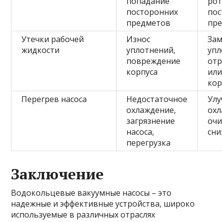
попадание
рот
посторонних
по
предметов
пр
Утечки рабочей
Износ
За
жидкости
уплотнений,
упл
повреждение
от
корпуса
или
кор
Перегрев насоса
Недостаточное
Ул
охлаждение,
охл
загрязнение
очи
насоса,
сни
перегрузка
Заключение
Водокольцевые вакуумные насосы – это
надежные и эффективные устройства, широко
используемые в различных отраслях