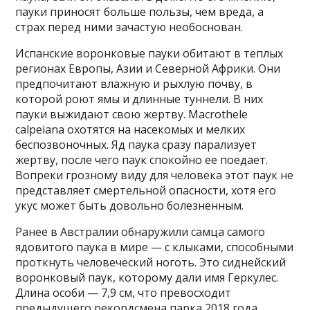
пауки приносят больше пользы, чем вреда, а
страх перед ними зачастую необоснован.
Испанские воронковые пауки обитают в теплых
регионах Европы, Азии и Северной Африки. Они
предпочитают влажную и рыхлую почву, в
которой роют ямы и длинные туннели. В них
пауки выжидают свою жертву. Macrothele
calpeiana охотятся на насекомых и мелких
беспозвоночных. Яд паука сразу парализует
жертву, после чего паук спокойно ее поедает.
Вопреки грозному виду для человека этот паук не
представляет смертельной опасности, хотя его
укус может быть довольно болезненным.
Ранее в Австралии обнаружили самца самого
ядовитого паука в мире — с клыками, способными
проткнуть человеческий ноготь. Это сиднейский
воронковый паук, которому дали имя Геркулес.
Длина особи — 7,9 см, что превосходит
предыдущего рекордсмена парка 2018 года,