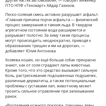
других частях автомобиля», — говорит инженер
ПТО НПФ «Техсмарт» Айдар Газизов.
Песко-соляная смесь активно разрушает асфальт.
«Главная причина порчи асфальта — физический
процесс замерзания и таяния льда. В твердом
агрегатном состоянии вода расширяется и
разрывает полотно. За зиму такие процессы
могут происходить неоднократно, приводя к
образованию трещин и ям на дорогах», —
добавляет Юлия Антонова.
Хозяева кошек, но ещё больше собак прекрасно
знают, как от соли страдают лапы животных.
Кроме того, что это средство вызывает сильную
боль, растрескивание подошвенных подушечек,
различные дерматиты, а также потенциальные
проблемы с суставами лап, животному может
грозить сильное отравление при зализывании
ранок.
«Воспаления кожного покрова, трещины, язвы,