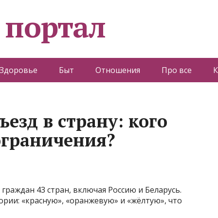
 портал
Здоровье
Быт
Отношения
Про все
К
езд в страну: кого
ограничения?
граждан 43 стран, включая Россию и Беларусь.
ории: «красную», «оранжевую» и «жёлтую», что