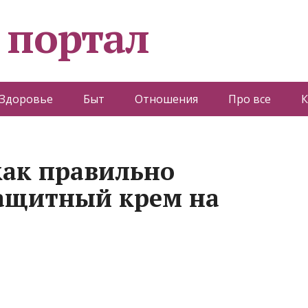
 портал
Здоровье
Быт
Отношения
Про все
К
как правильно
защитный крем на