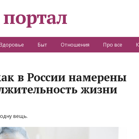
 портал
Здоровье
Быт
Отношения
Про все
К
как в России намерены
лжительность жизни
 одну вещь.