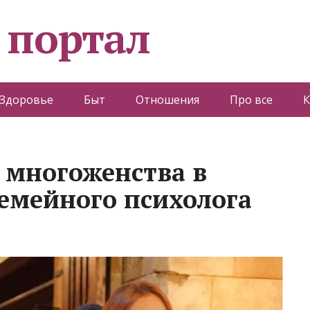
 портал
Здоровье
Быт
Отношения
Про все
К
я многоженства в
семейного психолога