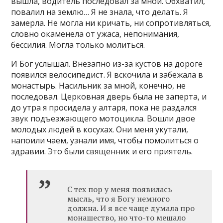
вышла, водитель последовал за мной. Обхватил,
повалил на землю… Я не знала, что делать. Я
замерла. Не могла ни кричать, ни сопротивляться,
словно окаменела от ужаса, непонимания,
бессилия. Могла только молиться.
И Бог услышал. Внезапно из-за кустов на дороге
появился велосипедист. Я вскочила и забежала в
монастырь. Насильник за мной, конечно, не
последовал. Церковная дверь была не заперта, и
до утра я просидела у алтаря, пока не раздался
звук подъезжающего мотоцикла. Вошли двое
молодых людей в косухах. Они меня укутали,
напоили чаем, узнали имя, чтобы помолиться о
здравии. Это были священник и его приятель.
С тех пор у меня появилась
мысль, что я Богу немного
должна. И я все чаще думала про
монашество, но что-то мешало