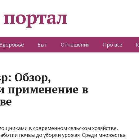
 портал
Здоровье
Быт
Отношения
Про все
К
р: Обзор,
и применение в
ве
ощниками в современном сельском хозяйстве,
работки почвы до уборки урожая. Среди множества