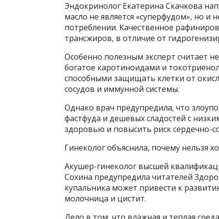
Эндокринолог Екатерина Скачкова нап
масло не является «суперфудом», но и 
потреблении. Качественное рафинирова
трансжиров, в отличие от гидрогениз
Особенно полезным эксперт считает н
богатое каротиноидами и токотриено
способными защищать клетки от окисл
сосудов и иммунной системы.
Однако врач предупредила, что злоуп
фастфуда и дешевых сладостей с низки
здоровью и повысить риск сердечно-с
Гинеколог объяснила, почему нельзя х
Акушер-гинеколог высшей квалификаци
Сохина предупредила читателей Здоро
купальника может привести к развити
молочница и цистит.
Дело в том, что влажная и теплая сред