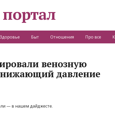
 портал
Здоровье
Быт
Отношения
Про все
К
тировали венозную
 снижающий давление
дели — в нашем дайджесте.