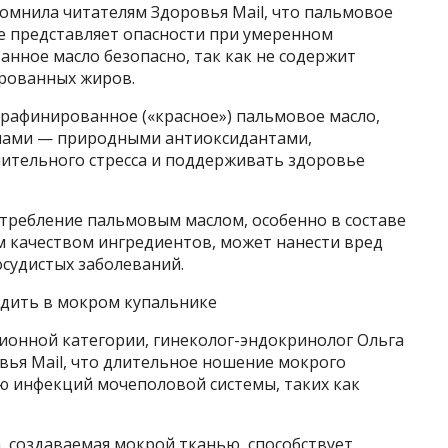
омнила читателям Здоровья Mail, что пальмовое
не представляет опасности при умеренном
нное масло безопасно, так как не содержит
ированных жиров.
ерафинированное («красное») пальмовое масло,
лами — природными антиоксидантами,
ительного стресса и поддерживать здоровье
отребление пальмовым маслом, особенно в составе
м качеством ингредиентов, может нанести вред
осудистых заболеваний.
одить в мокром купальнике
онной категории, гинеколог-эндокринолог Ольга
вья Mail, что длительное ношение мокрого
ю инфекций мочеполовой системы, таких как
а, создаваемая мокрой тканью, способствует