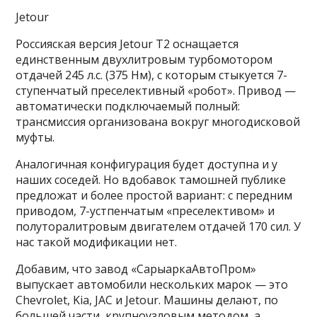
Jetour
Россияская версия Jetour T2 оснащается
единственным двухлитровым турбомотором
отдачей 245 л.с. (375 Нм), с которым стыкуется 7-
ступенчатый преселективный «робот». Привод —
автоматически подключаемый полный:
трансмиссия организована вокруг многодисковой
муфты.
Аналогичная конфигурация будет доступна и у
наших соседей. Но вдобавок тамошней публике
предложат и более простой вариант: с передним
приводом, 7-устпенчатым «преселективом» и
полуторалитровым двигателем отдачей 170 сил. У
нас такой модификации нет.
Добавим, что завод «СарыаркаАвтоПром»
выпускает автомобили нескольких марок — это
Chevrolet, Kia, JAC и Jetour. Машины делают, по
большей части, крупноузловым методом, а