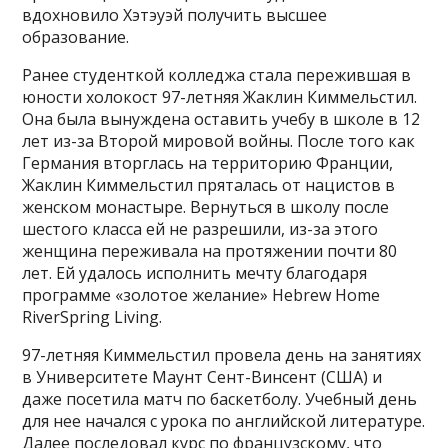
вдохновило Хэтэуэй получить высшее
образование.
Ранее студенткой колледжа стала пережившая в
юности холокост 97-летняя Жаклин Киммельстил.
Она была вынуждена оставить учебу в школе в 12
лет из-за Второй мировой войны. После того как
Германия вторглась на территорию Франции,
Жаклин Киммельстил пряталась от нацистов в
женском монастыре. Вернуться в школу после
шестого класса ей не разрешили, из-за этого
женщина переживала на протяжении почти 80
лет. Ей удалось исполнить мечту благодаря
программе «золотое желание» Hebrew Home
RiverSpring Living.
97-летняя Киммельстил провела день на занятиях
в Университете Маунт Сент-Винсент (США) и
даже посетила матч по баскетболу. Учебный день
для нее начался с урока по английской литературе.
Далее последовал курс по французскому, что