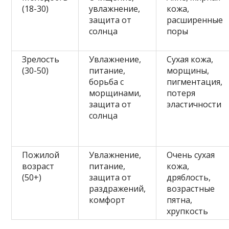
(18-30)
увлажнение,
кожа,
защита от
расширенные
солнца
поры
Зрелость
Увлажнение,
Сухая кожа,
(30-50)
питание,
морщины,
борьба с
пигментация,
морщинами,
потеря
защита от
эластичности
солнца
Пожилой
Увлажнение,
Очень сухая
возраст
питание,
кожа,
(50+)
защита от
дряблость,
раздражений,
возрастные
комфорт
пятна,
хрупкость