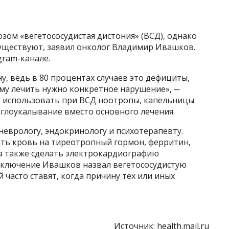
озом «вегетососудистая дистония» (ВСД), однако
существуют, заявил онколог Владимир Ивашков.
gram-канале.
ну, ведь в 80 процентах случаев это дефициты,
му лечить нужно конкретное нарушение», ─
е использовать при ВСД ноотропы, капельницы
глоукалывание вместо основного лечения.
неврологу, эндокринологу и психотерапевту.
ать кровь на тиреотропный гормон, ферритин,
 а также сделать электрокардиографию
аключение Ивашков назвал вегетососудистую
часто ставят, когда причину тех или иных
Источник:
health.mail.ru