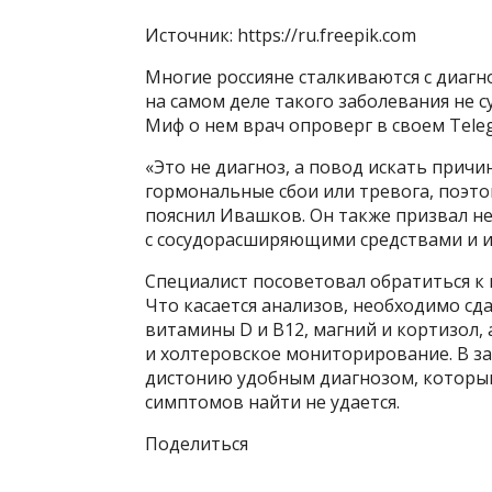
Источник: https://ru.freepik.com
Многие россияне сталкиваются с диагн
на самом деле такого заболевания не 
Миф о нем врач опроверг в своем Tele
«Это не диагноз, а повод искать причи
гормональные сбои или тревога, поэто
пояснил Ивашков. Он также призвал н
с сосудорасширяющими средствами и и
Специалист посоветовал обратиться к 
Что касается анализов, необходимо сд
витамины D и B12, магний и кортизол,
и холтеровское мониторирование. В з
дистонию удобным диагнозом, который 
симптомов найти не удается.
Поделиться