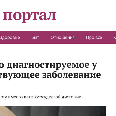
 портал
Здоровье
Быт
Отношения
Про все
К
о диагностируемое у
твующее заболевание
огу вместо вегетососудистой дистонии.