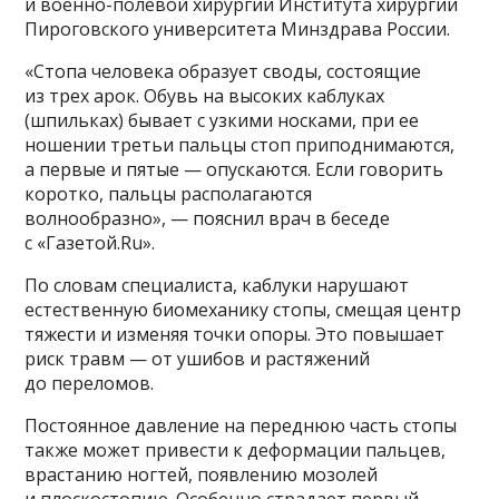
и военно-полевой хирургии Института хирургии
Пироговского университета Минздрава России.
«Стопа человека образует своды, состоящие
из трех арок. Обувь на высоких каблуках
(шпильках) бывает с узкими носками, при ее
ношении третьи пальцы стоп приподнимаются,
а первые и пятые — опускаются. Если говорить
коротко, пальцы располагаются
волнообразно», — пояснил врач в беседе
с «Газетой.Ru».
По словам специалиста, каблуки нарушают
естественную биомеханику стопы, смещая центр
тяжести и изменяя точки опоры. Это повышает
риск травм — от ушибов и растяжений
до переломов.
Постоянное давление на переднюю часть стопы
также может привести к деформации пальцев,
врастанию ногтей, появлению мозолей
и плоскостопию. Особенно страдает первый