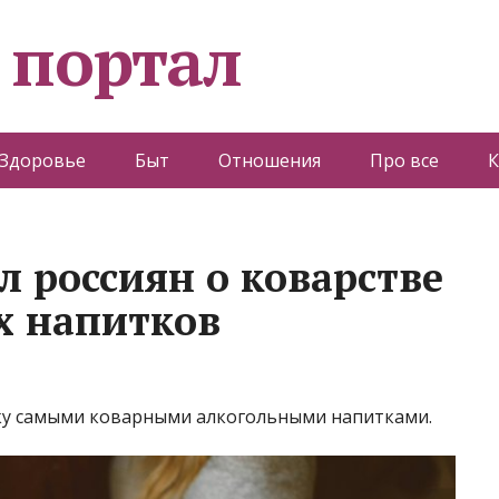
 портал
Здоровье
Быт
Отношения
Про все
К
л россиян о коварстве
х напитков
дку самыми коварными алкогольными напитками.