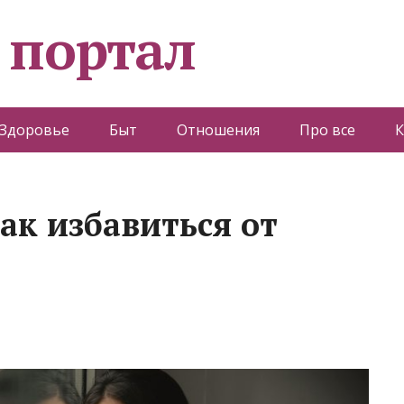
 портал
Здоровье
Быт
Отношения
Про все
К
как избавиться от