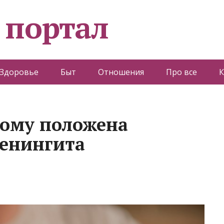
 портал
Здоровье
Быт
Отношения
Про все
К
кому положена
менингита