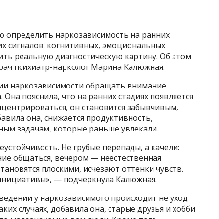
ью определить наркозависимость на ранних
хих сигналов: когнитивных, эмоциональных
ить реальную диагностическую картину. Об этом
 врач психиатр-нарколог Марина Калюжная.
ии наркозависимости обращать внимание
 Она пояснила, что на ранних стадиях появляется
онцентрироваться, он становится забывчивым,
бавила она, снижается продуктивность,
жным задачам, которые раньше увлекали.
стойчивость. Не грубые перепады, а качели:
ие общаться, вечером — неестественная
тановятся плоскими, исчезают оттенки чувств.
 инициативы», — подчеркнула Калюжная.
ведении у наркозависимого происходит не уход
ких случаях, добавила она, старые друзья и хобби