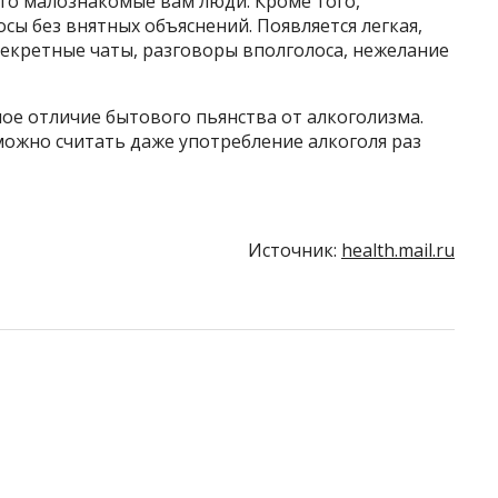
то малознакомые вам люди. Кроме того,
ы без внятных объяснений. Появляется легкая,
 секретные чаты, разговоры вполголоса, нежелание
ое отличие бытового пьянства от алкоголизма.
можно считать даже употребление алкоголя раз
Источник:
health.mail.ru