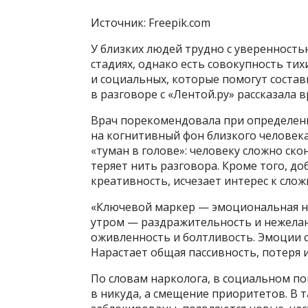
Источник: Freepik.com
У близких людей трудно с уверенност
стадиях, однако есть совокупность ти
и социальных, которые помогут состав
в разговоре с «Лентой.ру» рассказала
Врач порекомендовала при определен
на когнитивный фон близкого человека.
«туман в голове»: человеку сложно ск
теряет нить разговора. Кроме того, до
креативность, исчезает интерес к сло
«Ключевой маркер — эмоциональная неу
утром — раздражительность и нежелан
оживленность и болтливость. Эмоции с
Нарастает общая пассивность, потеря
По словам нарколога, в социальном по
в никуда, а смещение приоритетов. В та