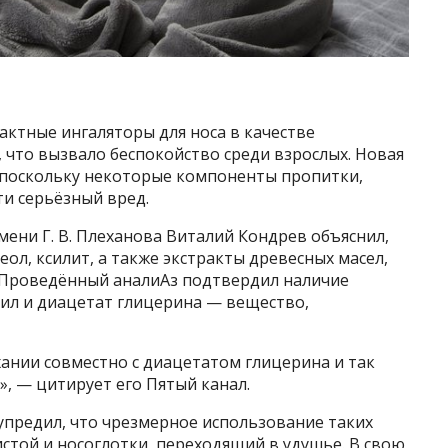
ктные ингаляторы для носа в качестве
 что вызвало беспокойство среди взрослых. Новая
, поскольку некоторые компоненты пропитки,
и серьёзный вред.
ени Г. В. Плеханова Виталий Кондрев объяснил,
ол, ксилит, а также экстракты древесных масел,
. Проведённый аналиAз подтвердил наличие
ил и диацетат глицерина — вещество,
ании совместно с диацетатом глицерина и так
, — цитирует его Пятый канал.
предил, что чрезмерное использование таких
стой и носоглотки, переходящий в удушье. В свою