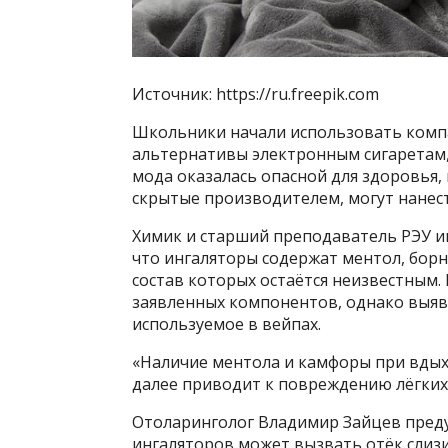
Источник: https://ru.freepik.com
Школьники начали использовать компа
альтернативы электронным сигаретам,
мода оказалась опасной для здоровья
скрытые производителем, могут нанест
Химик и старший преподаватель РЭУ им
что ингаляторы содержат ментол, борне
состав которых остаётся неизвестным
заявленных компонентов, однако выяв
используемое в вейпах.
«Наличие ментола и камфоры при вдых
далее приводит к повреждению лёгких»
Отоларинголог Владимир Зайцев преду
ингаляторов может вызвать отёк слизи