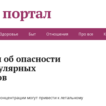
 портал
Здоровье
Быт
Отношения
Про все
К
 об опасности
улярных
ов
концентрации могут привести к летальному