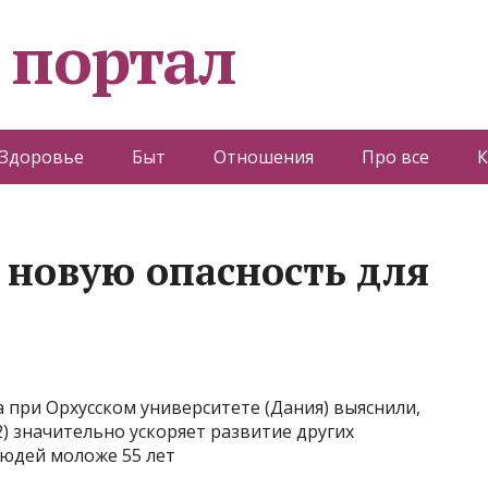
 портал
Здоровье
Быт
Отношения
Про все
К
 новую опасность для
 при Орхусском университете (Дания) выяснили,
2) значительно ускоряет развитие других
людей моложе 55 лет