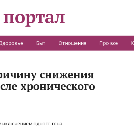
 портал
Здоровье
Быт
Отношения
Про все
К
ричину снижения
сле хронического
 выключением одного гена.