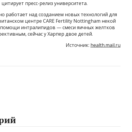
 цитирует пресс-релиз университета.
но работает над созданием новых технологий для
ританском центре CARE Fertility Nottingham некой
и помощи интралипидов — смеси яичных желтков
фективным, сейчас у Харпер двое детей.
Источник:
health.mail.ru
рий