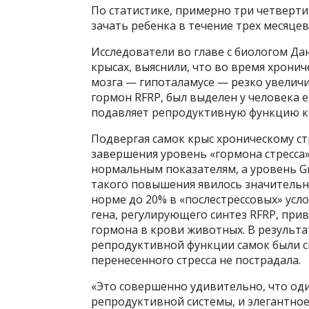
По статистике, примерно три четверти 
зачать ребенка в течение трех месяцев
Исследователи во главе с биологом Дан
крысах, выяснили, что во время хронич
мозга — гипоталамусе — резко увеличи
гормон RFRP, был выделен у человека е
подавляет репродуктивную функцию как
Подвергая самок крыс хроническому стр
завершения уровень «гормона стресса»
нормальным показателям, а уровень G
такого повышения явилось значительн
норме до 20% в «послестрессовых» усл
гена, регулирующего синтез RFRP, пр
гормона в крови животных. В результа
репродуктивной функции самок были с
перенесенного стресса не пострадала.
«Это совершенно удивительно, что оди
репродуктивной системы, и элегантно