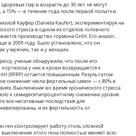
здоровых пар в возрасте до 30 лет не могут
, а 15% — в течение года после первой попытки.
иэлой Кауфер (Daniela Kaufer), экспериментируя на
еского стресса в одном из отделов головного
вается производство гормона GnIH. Его аналог,
ще в 2009 году. Было установлено, что он
 у мужчин, так и у женщин.
ессу, ученые обнаружили, что после его
 кортизола у них в крови возвращается к
nIH (RFRP) остается повышенным. Результатом
ое снижение числа фертильных самок — с 80% в
овиях. Выключение во время хронического стресса
ивело к семидесятипроцентному снижению уровня
те все негативные последствия для
нивелированы, и их фертильность от
н ген контролирует работу столь сложной
е выключение этого гена полностью меняет всю