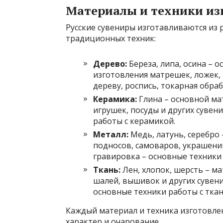
Материалы и техники из
Русские сувениры изготавливаются из
традиционных техник:
Дерево:
Береза, липа, осина – 
изготовления матрешек, ложек, 
дереву, роспись, токарная обра
Керамика:
Глина – основной ма
игрушек, посуды и других сувени
работы с керамикой.
Металл:
Медь, латунь, серебро
подносов, самоваров, украшений 
гравировка – основные техники
Ткань:
Лен, хлопок, шерсть – м
шалей, вышивок и других сувени
основные техники работы с тка
Каждый материал и техника изготовле
характер и очарование.