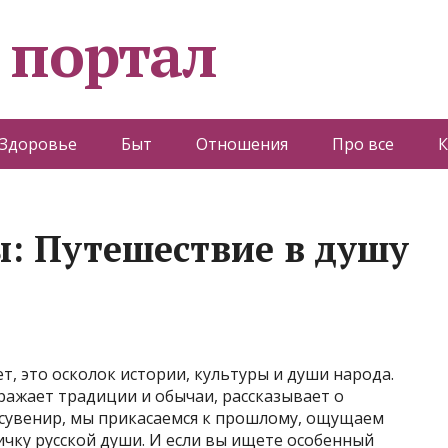
 портал
Здоровье
Быт
Отношения
Про все
К
ы: Путешествие в душу
ет, это осколок истории, культуры и души народа.
тражает традиции и обычаи, рассказывает о
 сувенир, мы прикасаемся к прошлому, ощущаем
тичку русской души. И если вы ищете особенный