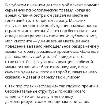
В глубоком и нежном детстве мой клиент получил
серьезную психологическую травму, когда во
время купания сестры он увидел на месте ее
гениталий то, что принял за рану. Мальчик
испытал непонятное возбуждение, смешанное со
страхом и интересом. И с тех пор бессознательно
стал демонстрировать свой пенис публично: вот,
мол, смотрите — у меня все на месте. Данное
поведение вызвало неподдельное раздражение у
мамы, которая угрожающе произнесла: «Если еще
раз покажешь свой „писюн“, придется его
отрезать». Сестра, услышав реакцию любимой
мамы, оставшись с братиком наедине, взяла
сначала один нож, потом второй и, глядя на него
сказала: «А давай я отрежу твой „писюн“.
С тех пор страх «кастрации» так глубоко проник в
бессознательные структуры психики моего
клиента, что он по делу и не по делу
демонстрирует своим женщинам гениталии.