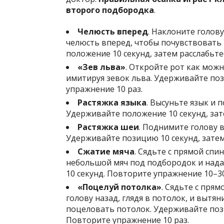
второго подбородка
.
Челюсть вперед
. Наклоните голов
челюсть вперед, чтобы почувствовать
положение 10 секунд, затем расслабьте
«Зев льва»
. Откройте рот как мож
имитируя зевок льва. Удерживайте поз
упражнение 10 раз.
Растяжка языка
. Высуньте язык и 
Удерживайте положение 10 секунд, зат
Растяжка шеи
. Поднимите голову в
Удерживайте позицию 10 секунд, затем
Сжатие мяча
. Сядьте с прямой сп
небольшой мяч под подбородок и нада
10 секунд. Повторите упражнение 10–30
«Поцелуй потолка»
. Сядьте с пря
голову назад, глядя в потолок, и вытян
поцеловать потолок. Удерживайте пози
Повторите упражнение 10 раз.