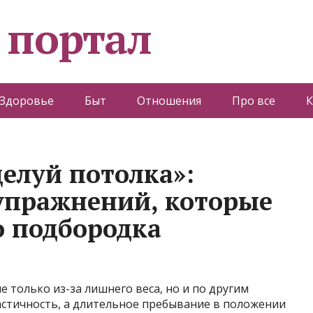
 портал
Здоровье
Быт
Отношения
Про все
К
целуй потолка»:
 упражнений, которые
о подбородка
 только из-за лишнего веса, но и по другим
астичность, а длительное пребывание в положении